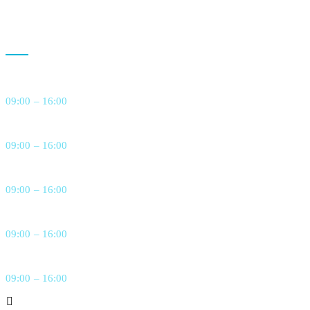
Звіти
Графік роботи
Понеділок
09:00 – 16:00
Вівторок
09:00 – 16:00
Середа
09:00 – 16:00
Четвер
09:00 – 16:00
П’ятниця
09:00 – 16:00