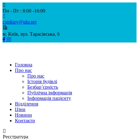
Пн - Пт : 8:00 -16:00
csmkiev@ukr.net
м. Київ, вул. Тарасівська, 6
Головна
Про нас
Про нас
Історія будівлі
Безбар’єрність
Публічна інформація
Інформація пацієнту
Відділення
Цiни
Новини
Контакти
Реєстратура