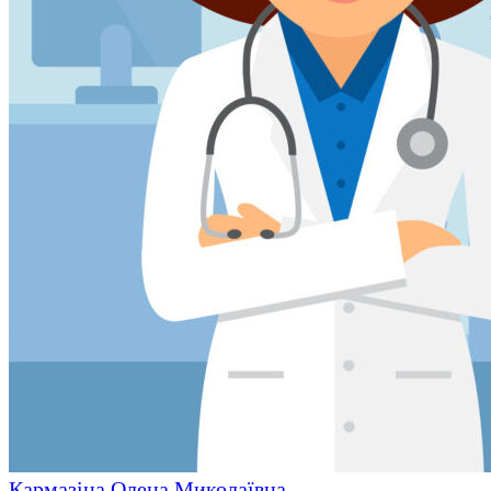
Кармазіна Олена Миколаївна