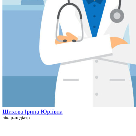
Шихова Ірина Юріївна
лікар-педіатр
КНП “Київська міська клінічна лікарня №18” Центр спортивної