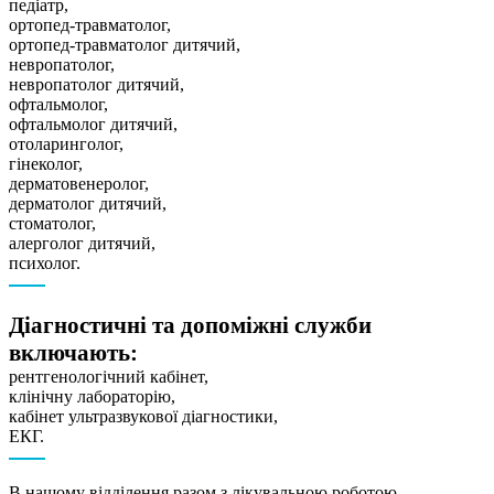
педіатр,
ортопед-травматолог,
ортопед-травматолог дитячий,
невропатолог,
невропатолог дитячий,
офтальмолог,
офтальмолог дитячий,
отоларинголог,
гінеколог,
дерматовенеролог,
дерматолог дитячий,
стоматолог,
алерголог дитячий,
психолог.
Діагностичні та допоміжні служби
включають:
рентгенологічний кабінет,
клінічну лабораторію,
кабінет ультразвукової діагностики,
ЕКГ.
В нашому відділення разом з лікувальною роботою