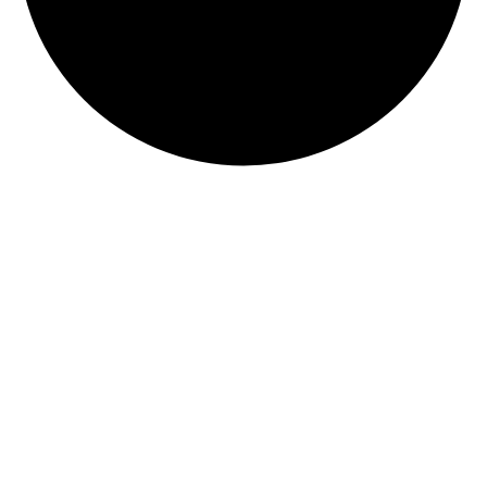
Про нас
Вас вітає КНП “Київська міська клінічна лікарня №18” Центр
спортивної медицини, що розташований за адресою вулиця
Тарасівська, 6.
Контакти
csmkiev@ukr.net
044 355 10 72
м. Київ, вул. Тарасівська, 6