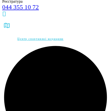
Реєстратура
044 355 10 72
csmkiev@ukr.net
м. Київ, вул. Тарасівська, 6
© 2025,
Центр спортивної медицини
, ALL RIGHTS RESERVED